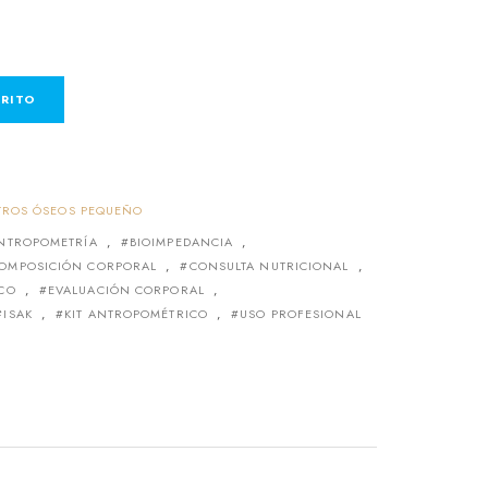
RRITO
ETROS ÓSEOS PEQUEÑO
NTROPOMETRÍA
,
BIOIMPEDANCIA
,
OMPOSICIÓN CORPORAL
,
CONSULTA NUTRICIONAL
,
CO
,
EVALUACIÓN CORPORAL
,
ISAK
,
KIT ANTROPOMÉTRICO
,
USO PROFESIONAL