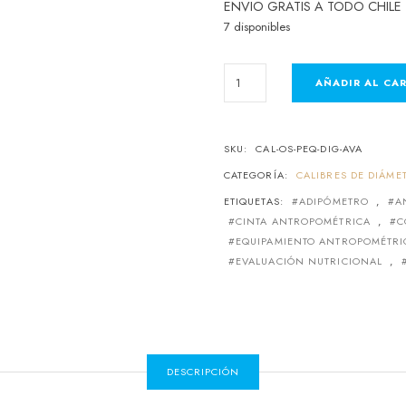
ENVIO GRATIS A TODO CHILE
7 disponibles
AÑADIR AL CA
SKU:
CAL-OS-PEQ-DIG-AVA
CATEGORÍA:
CALIBRES DE DIÁM
ETIQUETAS:
ADIPÓMETRO
,
A
CINTA ANTROPOMÉTRICA
,
C
EQUIPAMIENTO ANTROPOMÉTRI
EVALUACIÓN NUTRICIONAL
,
DESCRIPCIÓN