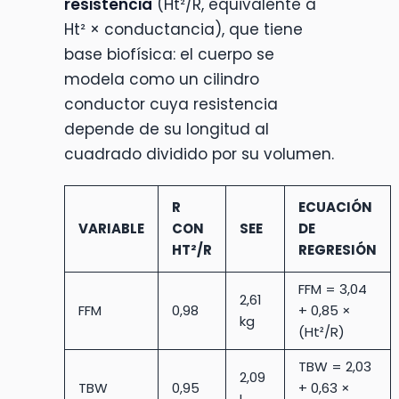
resistencia
(Ht²/R, equivalente a
Ht² × conductancia), que tiene
base biofísica: el cuerpo se
modela como un cilindro
conductor cuya resistencia
depende de su longitud al
cuadrado dividido por su volumen.
R
ECUACIÓN
VARIABLE
CON
SEE
DE
HT²/R
REGRESIÓN
FFM = 3,04
2,61
FFM
0,98
+ 0,85 ×
kg
(Ht²/R)
TBW = 2,03
2,09
TBW
0,95
+ 0,63 ×
L