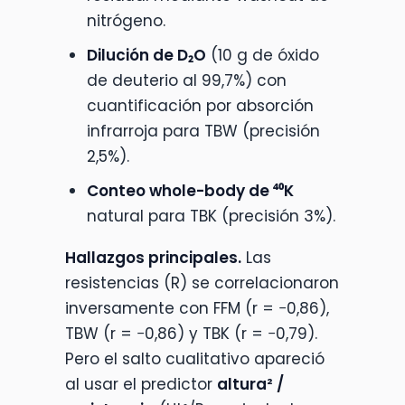
nitrógeno.
Dilución de D₂O
(10 g de óxido
de deuterio al 99,7%) con
cuantificación por absorción
infrarroja para TBW (precisión
2,5%).
Conteo whole-body de ⁴⁰K
natural para TBK (precisión 3%).
Hallazgos principales.
Las
resistencias (R) se correlacionaron
inversamente con FFM (r = −0,86),
TBW (r = −0,86) y TBK (r = −0,79).
Pero el salto cualitativo apareció
al usar el predictor
altura² /