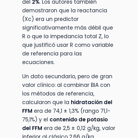
del
2%
. Los autores también
demostraron que la reactancia
(Xc) era un predictor
significativamente más débil que
R o que la impedancia total Z, lo
que justificó usar R como variable
de referencia para las
ecuaciones.
Un dato secundario, pero de gran
valor clínico: al combinar BIA con
los métodos de referencia,
calcularon que la
hidratación del
FFM
era de 74,1 ± 1,3% (rango 71,1-
75,1%) y el
contenido de potasio
del FFM
era de 2,5 ± 0,12 g/kg, valor
inferior al clásico 2,66 g/kg