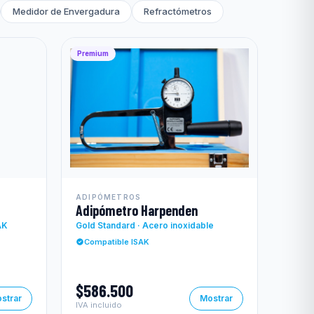
Medidor de Envergadura
Refractómetros
Premium
ADIPÓMETROS
Adipómetro Harpenden
AK
Gold Standard · Acero inoxidable
Compatible ISAK
$586.500
strar
Mostrar
IVA incluido