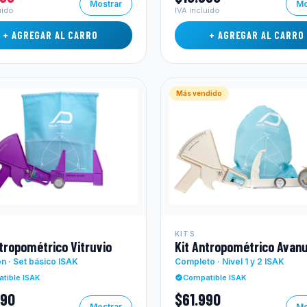
Mostrar
Mo
uido
IVA incluido
+ AGREGAR AL CARRO
+ AGREGAR AL CARRO
Más vendido
KITS
ntropométrico Vitruvio
Kit Antropométrico Avanu
ón · Set básico ISAK
Completo · Nivel 1 y 2 ISAK
tible ISAK
Compatible ISAK
990
$61.990
Mostrar
Mo