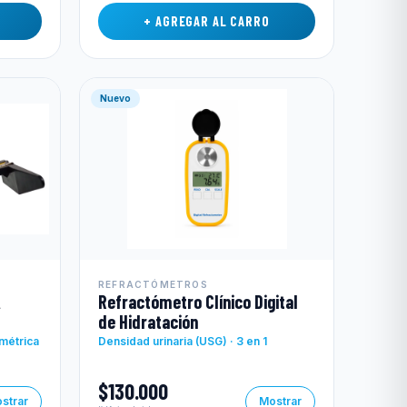
+ AGREGAR AL CARRO
Nuevo
REFRACTÓMETROS
A
Refractómetro Clínico Digital
de Hidratación
imétrica
Densidad urinaria (USG) · 3 en 1
$130.000
strar
Mostrar