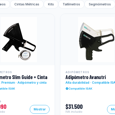
seos
Cintas Métricas
Kits
Tallímetros
Segmómetros
METROS
ADIPÓMETROS
metro Slim Guide + Cinta
Adipómetro Avanutri
K Premium · Adipómetro y cinta
Alta durabilidad · Compatible IS
tible ISAK
Compatible ISAK
0
990
$31.500
Mostrar
Mo
uido
IVA incluido