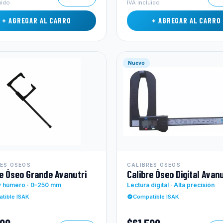
uido
IVA incluido
+ AGREGAR AL CARRO
+ AGREGAR AL CARRO
Nuevo
RES ÓSEOS
CALIBRES ÓSEOS
re Óseo Grande Avanutri
Calibre Óseo Digital Avanu
y húmero · 0–250 mm
Lectura digital · Alta precisión
tible ISAK
Compatible ISAK