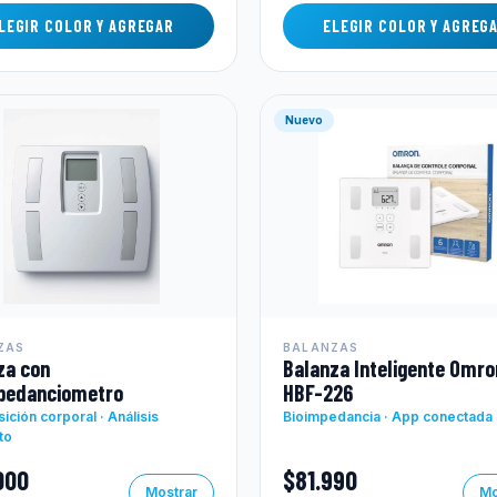
LEGIR COLOR Y AGREGAR
ELEGIR COLOR Y AGREG
Nuevo
ZAS
BALANZAS
za con
Balanza Inteligente Omro
pedanciometro
HBF-226
ción corporal · Análisis
Bioimpedancia · App conectada
to
000
$81.990
Mostrar
Mo