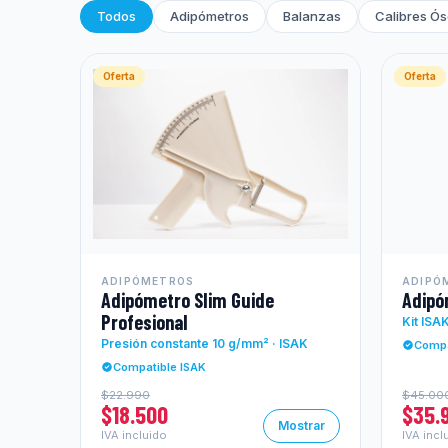
Todos
Adipómetros
Balanzas
Calibres Ó
Oferta
Oferta
ADIPÓMETROS
ADIPÓ
Adipómetro Slim Guide
Adipó
Profesional
Kit ISA
Presión constante 10 g/mm² · ISAK
Compa
Compatible ISAK
$22.990
$45.00
$18.500
$35.
Mostrar
IVA incluido
IVA incl