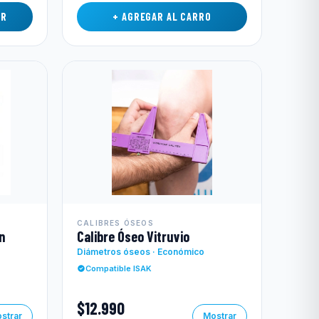
AR
+ AGREGAR AL CARRO
CALIBRES ÓSEOS
n
Calibre Óseo Vitruvio
Diámetros óseos · Económico
Compatible ISAK
$12.990
strar
Mostrar