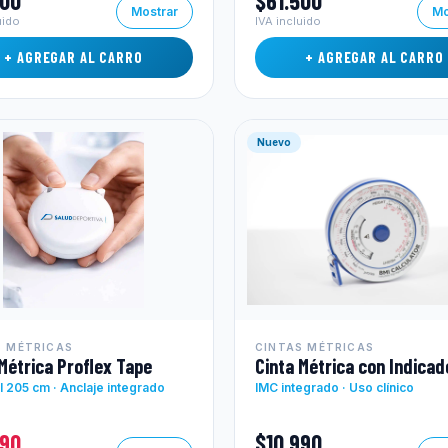
500
$61.500
Mostrar
Mo
uido
IVA incluido
+ AGREGAR AL CARRO
+ AGREGAR AL CARRO
Nuevo
S MÉTRICAS
CINTAS MÉTRICAS
Métrica Proflex Tape
Cinta Métrica con Indicad
il 205 cm · Anclaje integrado
IMC integrado · Uso clínico
990
$10.990