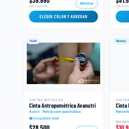
$39.990
$81.
Mostrar
IVA incluido
IVA incl
ELEGIR COLOR Y AGREGAR
ISAK
Nuevo
CINTAS MÉTRICAS
CINTA
Cinta Antropométrica Avanutri
Cinta 
Acero · Retracción automática
Retráct
Compatible ISAK
$15.000
$28.500
$10.