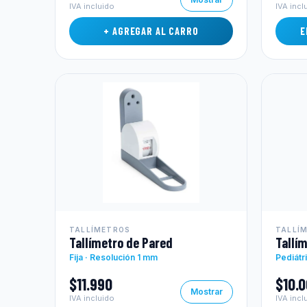
IVA incluido
IVA incl
+ AGREGAR AL CARRO
E
TALLÍMETROS
TALLÍ
Tallímetro de Pared
Tallí
Fija · Resolución 1 mm
Pediátr
$11.990
$10.
Mostrar
IVA incluido
IVA incl