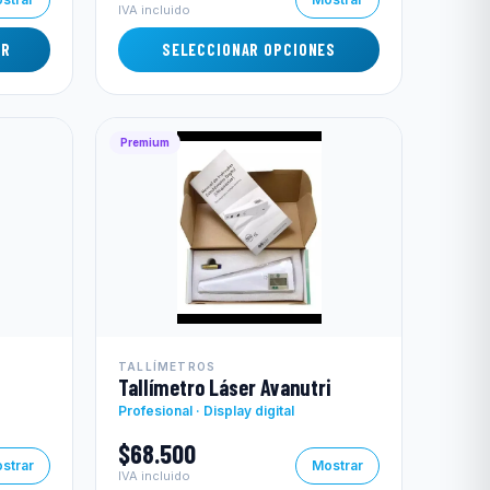
IVA incluido
AR
SELECCIONAR OPCIONES
Premium
TALLÍMETROS
Tallímetro Láser Avanutri
Profesional · Display digital
$68.500
strar
Mostrar
IVA incluido