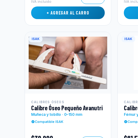
IVA incluido
IVA incl
+ AGREGAR AL CARRO
ISAK
ISAK
CALIBRES ÓSEOS
CALIB
Calibre Óseo Pequeño Avanutri
Calib
Muñeca y tobillo · 0–150 mm
Fémur 
Compatible ISAK
Compa