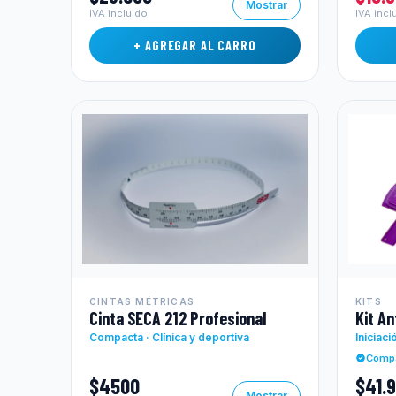
Mostrar
IVA incluido
IVA incl
+ AGREGAR AL CARRO
CINTAS MÉTRICAS
KITS
Cinta SECA 212 Profesional
Kit A
Compacta · Clínica y deportiva
Iniciaci
Compa
$4500
$41.
Mostrar