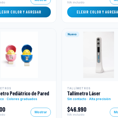
uido
IVA incluido
LEGIR COLOR Y AGREGAR
ELEGIR COLOR Y AGREG
Nuevo
METROS
TALLÍMETROS
metro Pediátrico de Pared
Tallímetro Láser
ico · Colores graduados
Sin contacto · Alta precisión
000
$46.990
Mostrar
Mo
uido
IVA incluido