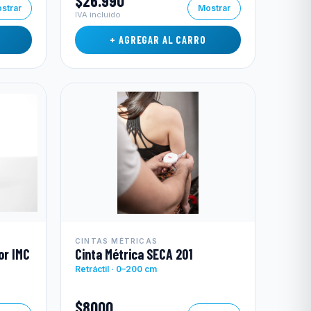
$26.990
strar
Mostrar
IVA incluido
+ AGREGAR AL CARRO
CINTAS MÉTRICAS
or IMC
Cinta Métrica SECA 201
Retráctil · 0–200 cm
$8000