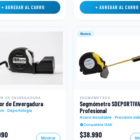
+ AGREGAR AL CARRO
+ AGREGAR AL CARRO
Nuevo
OR DE ENVERGADURA
SEGMÓMETROS
or de Envergadura
Segmómetro SDEPORTIV
Profesional
m · Deportología
Acero inoxidable · Precisión mil
Compatible ISAK
990
$38.990
Mostrar
Mo