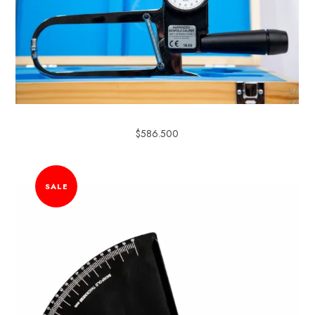
$
586.500
SALE