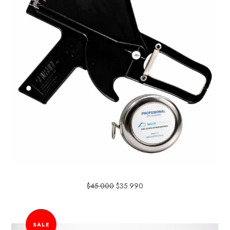
$
45.000
$
35.990
SALE