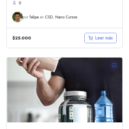
0
por
felipe
en
CSD
,
Nano Cursos
Leer más
$
25.000