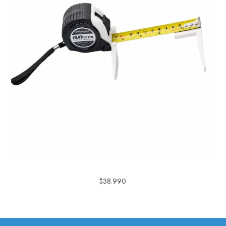
$
38.990