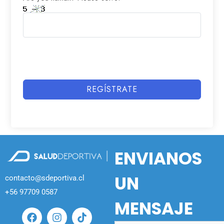
REGÍSTRATE
ENVIANOS
UN
contacto@sdeportiva.cl
+56 97709 0587
MENSAJE